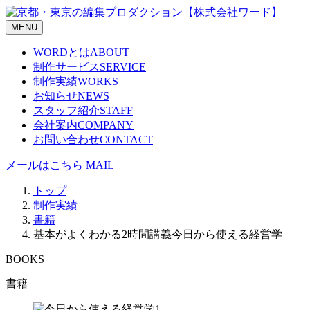
Skip
to
MENU
content
WORDとは
ABOUT
制作サービス
SERVICE
制作実績
WORKS
お知らせ
NEWS
スタッフ紹介
STAFF
会社案内
COMPANY
お問い合わせ
CONTACT
メールはこちら
MAIL
トップ
制作実績
書籍
基本がよくわかる2時間講義今日から使える経営学
BOOKS
書籍