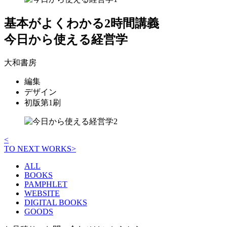
基本がよくわかる2時間講義
今日から使える経営学
大和書房
編集
デザイン
初版第1刷
<
投
TO NEXT WORKS
>
稿
ALL
ナ
BOOKS
PAMPHLET
ビ
WEBSITE
DIGITAL BOOKS
ゲ
GOODS
ー